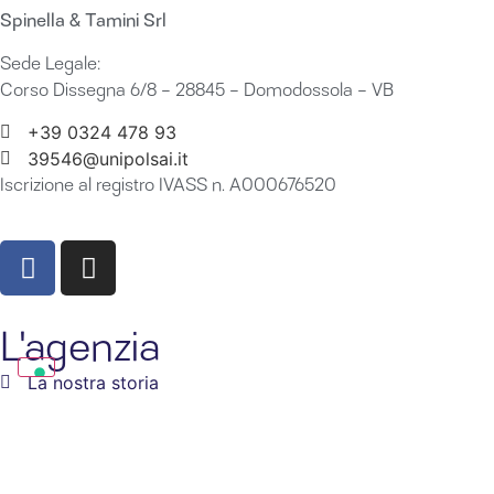
Spinella & Tamini Srl
Sede Legale:
Corso Dissegna 6/8 – 28845 – Domodossola – VB
+39 0324 478 93
39546@unipolsai.it
Iscrizione al registro IVASS n. A000676520
>>
Clicca qui per consultare gli estremi
L'agenzia
La nostra storia
Il team
Le sedi operative