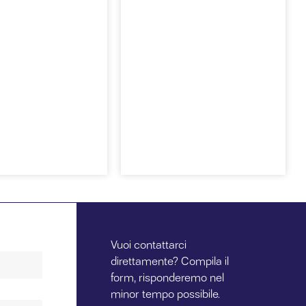
Spinella &
lla &
Tamini
ni Verbania
Piedimulera
Vai
Vai
Vuoi contattarci
direttamente? Compila il
form, risponderemo nel
minor tempo possibile.