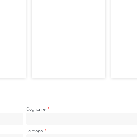
Spinella &
Spine
Toce
Tamini Omegna
Tami
Vai
Vai
Cognome
Telefono