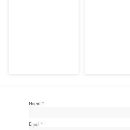
Spinella &
Spinella &
Tamini
Tamini
Domodossola
Gravellona 
Vai
Nome
Email