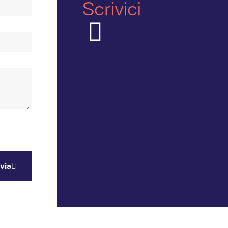
Scrivici
via