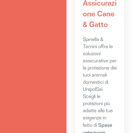
Assicurazi
one Cane
& Gatto
Spinella &
Tamini offre le
soluzioni
assicurative per
la protezione dei
tuoi animali
domestici di
UnipolSai.
Scegli le
protezioni più
adatte alle tue
esigenze in
Spese
fatto di
veterinarie
,