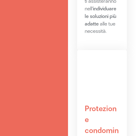
ti assisteranno
individuare
nell'
le soluzioni più
adatte
alle tue
necessità.
Protezion
e
condomin