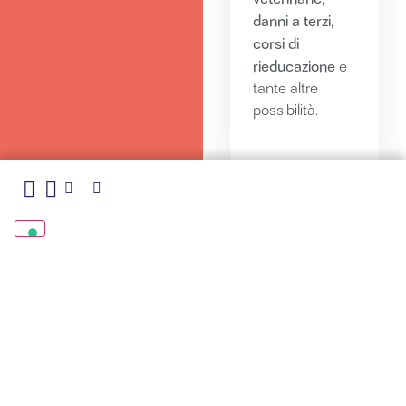
danni a terzi
,
corsi di
rieducazione
e
tante altre
possibilità.
Vuoi maggiori informazioni sulle
soluzioni property?
Scrivici