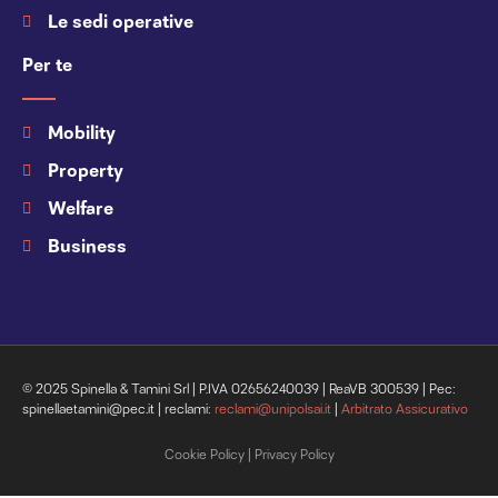
Le sedi operative
Per te
Mobility
Property
Welfare
Business
© 2025 Spinella & Tamini Srl | P.IVA 02656240039 | ReaVB 300539 | Pec:
spinellaetamini@pec.it | reclami:
reclami@unipolsai.it
|
Arbitrato Assicurativo
Cookie Policy
|
Privacy Policy