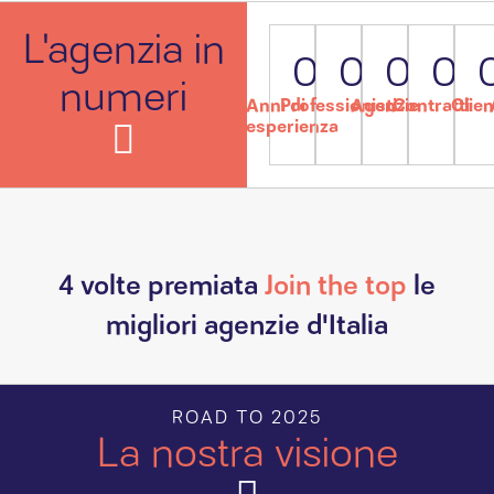
L'agenzia in
0
0
0
0
numeri
Anni di
Professionisti
Agenzie
Contratti
Clien
esperienza
4 volte premiata
Join the top
le
migliori agenzie d'Italia
ROAD TO 2025
La nostra visione