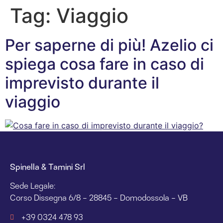
Tag:
Viaggio
Per saperne di più! Azelio ci
spiega cosa fare in caso di
imprevisto durante il
viaggio
Spinella & Tamini Srl
Sede Legale:
Corso Dissegna 6/8 – 28845 – Domodossola – VB
+39 0324 478 93