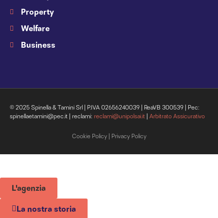
Property
Welfare
Business
© 2025 Spinella & Tamini Srl | P.IVA 02656240039 | ReaVB 300539 | Pec:
spinellaetamini@pec.it | reclami:
reclami@unipolsai.it
|
Arbitrato Assicurativo
Cookie Policy
|
Privacy Policy
L'agenzia
La nostra storia