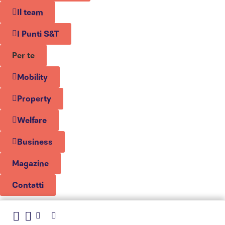
Il team
I Punti S&T
Per te
Mobility
Property
Welfare
Business
Magazine
Contatti
Le tue preferenze relative alla privacy