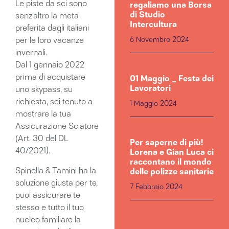
Le piste da sci sono
regaliamo una Borsa
di Studio
senz’altro la meta
Intercultura
preferita dagli italiani
6 Novembre 2024
per le loro vacanze
invernali.
Dal 1 gennaio 2022
prima di acquistare
01 Maggio _ Festa dei
Lavoratori
uno skypass, su
richiesta, sei tenuto a
1 Maggio 2024
mostrare la tua
Assicurazione Sciatore
(Art. 30 del DL
Per saperne di più!
40/2021).​
Lorena e Gian Luca ci
raccontano il mondo
Spinella & Tamini ha la
delle polizze sanitarie
soluzione giusta per te,
7 Febbraio 2024
puoi assicurare te
stesso e tutto il tuo
nucleo familiare la